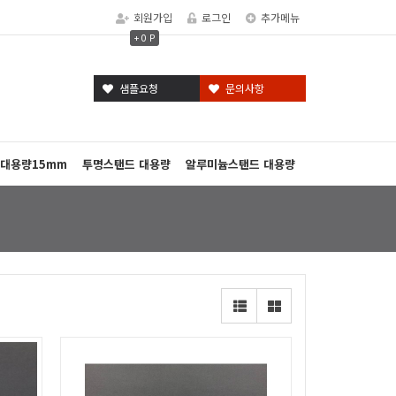
회원가입
로그인
추가메뉴
+ 0 P
샘플요청
문의사항
대용량15mm
투명스탠드 대용량
알루미늄스탠드 대용량