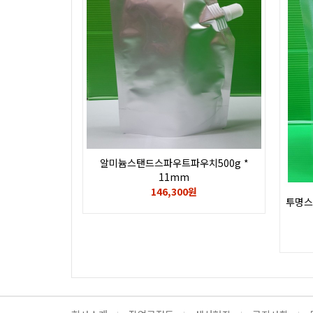
알미늄스탠드스파우트파우치500g *
11mm
146,300원
투명스