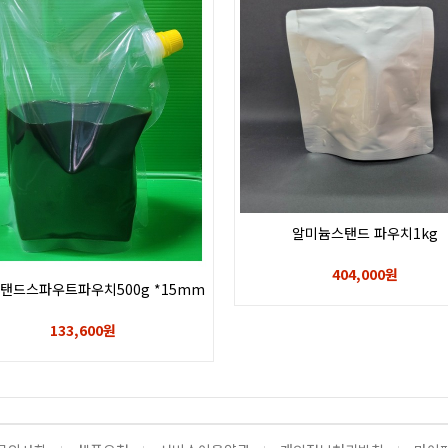
알미늄스탠드 파우치1kg
404,000원
탠드스파우트파우치500g *15mm
133,600원