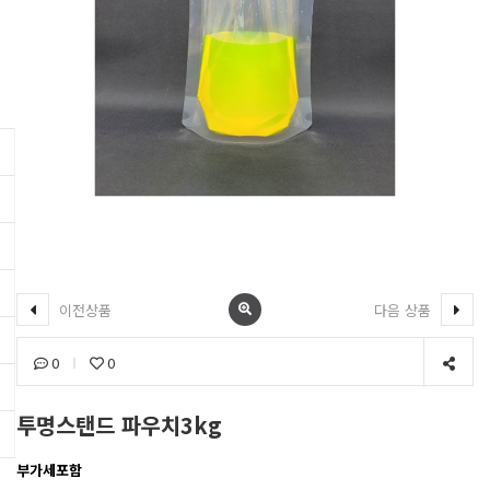
이전상품
다음 상품
0
0
투명스탠드 파우치3kg
부가세포함