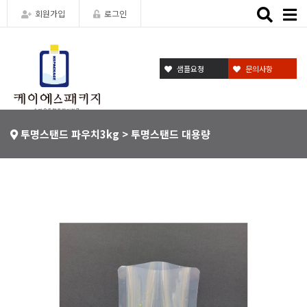
Toggle
회원가입
로그인
naviga
샘플요청
문의사항
투명스탠드 파우치3kg > 투명스탠드 대용량