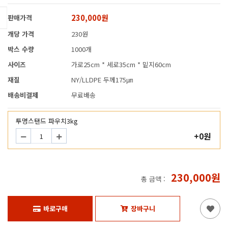
230,000원
판매가격
개당 가격
230원
박스 수량
1000개
사이즈
가로25cm * 세로35cm * 밑지60cm
재질
NY/LLDPE 두께175㎛
배송비결제
무료배송
투명스탠드 파우치3kg
+0원
230,000원
총 금액 :
바로구매
장바구니