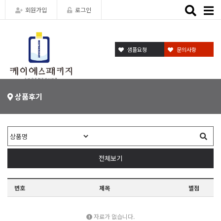
Toggle
회원가입
로그인
naviga
샘플요청
문의사항
상품후기
전체보기
번호
제목
별점
자료가 없습니다.